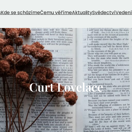
s
Kde se scházíme
Čemu věříme
Aktuality
Svědectví
Vedení
Curt Lovelace