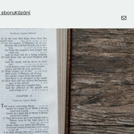
 sboru
Kázání
E-mail