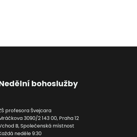
Nedělní bohoslužby
ZŠ profesora Švejcara
Mráčkova 3090/2 143 00, Praha 12
Vchod B, Společenská místnost
Každá neděle 9:30