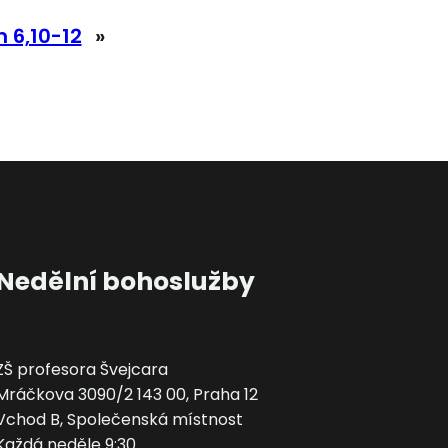
 6,10-12
»
Nedělní bohoslužby
ZŠ profesora Švejcara
Mráčkova 3090/2 143 00, Praha 12
Vchod B, Společenská místnost
Každá neděle 9:30