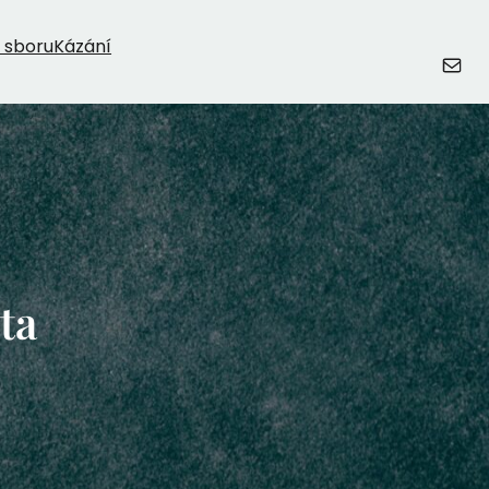
 sboru
Kázání
E-mail
ta