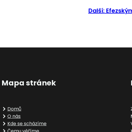
Další:
Efezským
Mapa stránek
Domů
O nás
Kde se scházíme
Čemu věříme