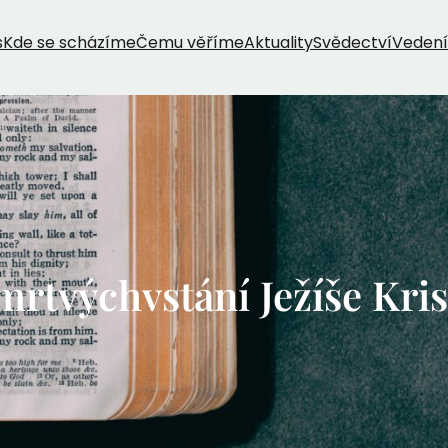
s
Kde se scházíme
Čemu věříme
Aktuality
Svědectví
Vedení
mrtvýchvstání Ježíše Kris