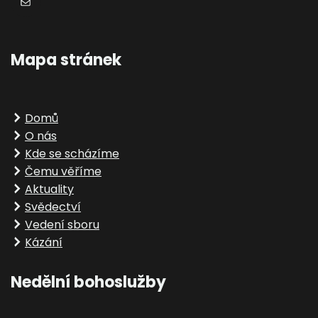
E-mail
Mapa stránek
Domů
O nás
Kde se scházíme
Čemu věříme
Aktuality
Svědectví
Vedení sboru
Kázání
Nedělní bohoslužby