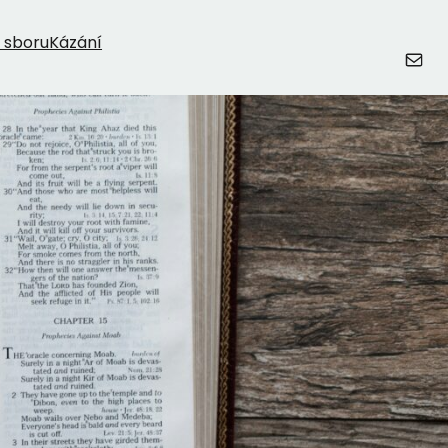
 sboru
Kázání
E-mail