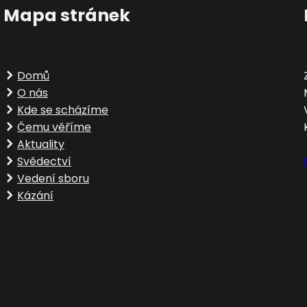
Mapa stránek
Domů
O nás
Kde se scházíme
Čemu věříme
Aktuality
Svědectví
Vedení sboru
Kázání