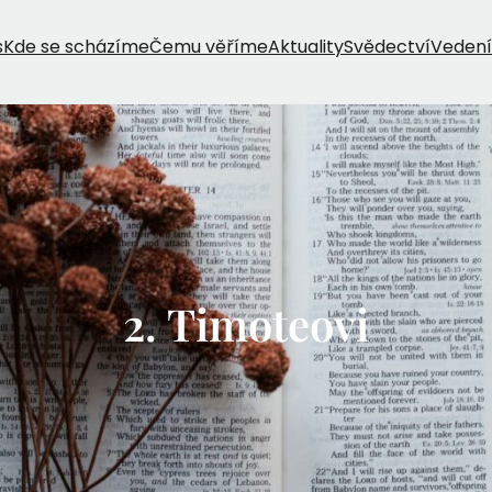
s
Kde se scházíme
Čemu věříme
Aktuality
Svědectví
Vedení
2. Timoteovi