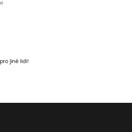
y!
ro jiné lidi!