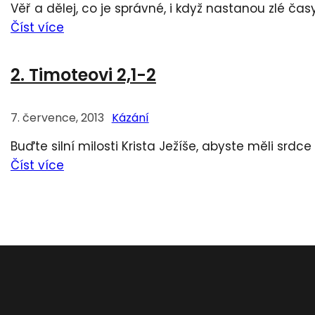
Věř a dělej, co je správné, i když nastanou zlé čas
Číst více
2. Timoteovi 2,1-2
7. července, 2013
Kázání
Buďte silní milosti Krista Ježíše, abyste měli srdce p
Číst více