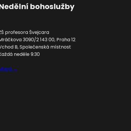
Nedělní bohoslužby
ZŠ profesora Švejcara
Mráčkova 3090/2 143 00, Praha 12
Vchod B, Společenská místnost
Každá neděle 9:30
Mapa →