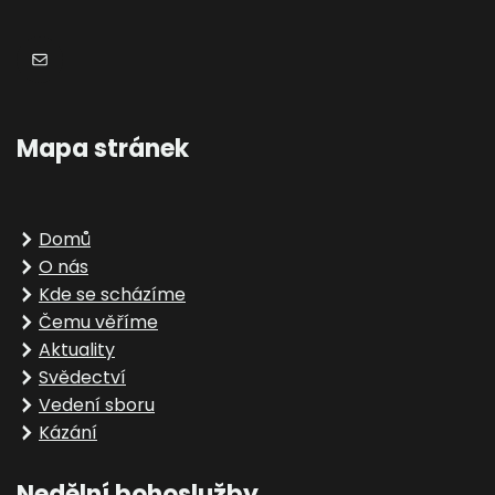
E-mail
Mapa stránek
Domů
O nás
Kde se scházíme
Čemu věříme
Aktuality
Svědectví
Vedení sboru
Kázání
Nedělní bohoslužby