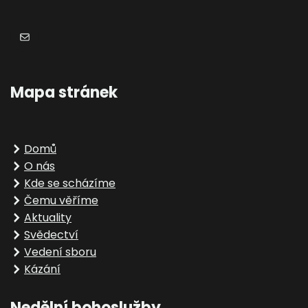
E-mail
Mapa stránek
Domů
O nás
Kde se scházíme
Čemu věříme
Aktuality
Svědectví
Vedení sboru
Kázání
Nedělní bohoslužby