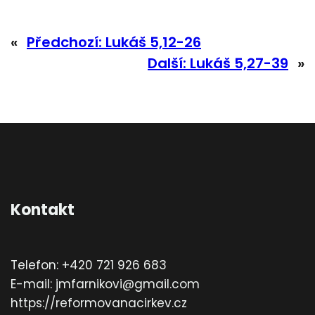
«
Předchozí:
Lukáš 5,12-26
Další:
Lukáš 5,27-39
»
Kontakt
Telefon: +420 721 926 683
E-mail: jmfarnikovi@gmail.com
https://reformovanacirkev.cz