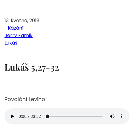
13. května, 2018
Kázání
Jerry Farnik
Lukáš
Lukáš 5,27-32
Povolání Leviho