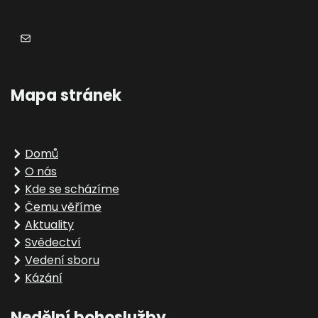
E-mail
Mapa stránek
Domů
O nás
Kde se scházíme
Čemu věříme
Aktuality
Svědectví
Vedení sboru
Kázání
Nedělní bohoslužby