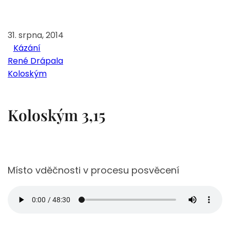
31. srpna, 2014
Kázání
René Drápala
Koloským
Koloským 3,15
Místo vděčnosti v procesu posvěcení