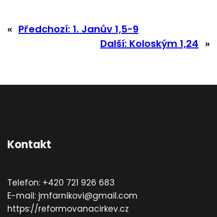
«
Předchozí:
1. Janův 1,5-9
Další:
Koloským 1,24
»
Kontakt
Telefon: +420 721 926 683
E-mail: jmfarnikovi@gmail.com
https://reformovanacirkev.cz