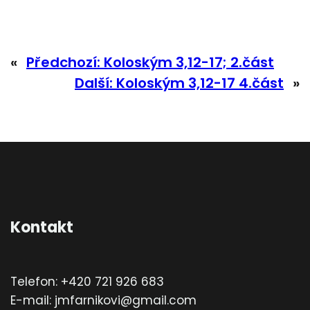
«
Předchozí:
Koloským 3,12-17; 2.část
Další:
Koloským 3,12-17 4.část
»
Kontakt
Telefon: +420 721 926 683
E-mail: jmfarnikovi@gmail.com